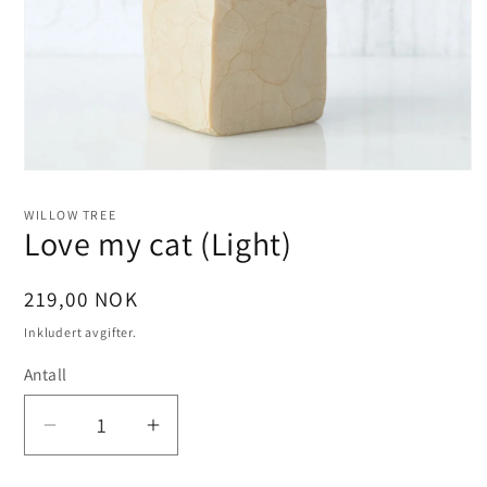
Åpne
medie
1
WILLOW TREE
i
Love my cat (Light)
modal
Vanlig
219,00 NOK
pris
Inkludert avgifter.
Antall
Senk
Øk
antallet
antallet