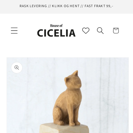
Gå videre
RASK LEVERING // KLIKK OG HENT // FAST FRAKT 99,-
til
innholdet
Handlekurv
opp til
roduktinformasjon