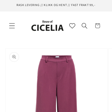
Gå videre
RASK LEVERING // KLIKK OG HENT // FAST FRAKT 99,-
til
innholdet
Handlekurv
opp til
roduktinformasjon